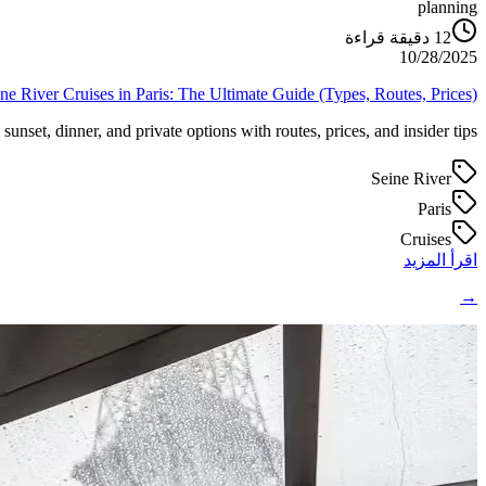
planning
دقيقة قراءة
12
10/28/2025
ne River Cruises in Paris: The Ultimate Guide (Types, Routes, Prices)
unset, dinner, and private options with routes, prices, and insider tips.
Seine River
Paris
Cruises
اقرأ المزيد
→