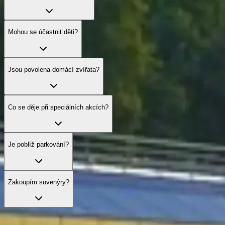
Mohou se účastnit děti?
Jsou povolena domácí zvířata?
Co se děje při speciálních akcích?
Je poblíž parkování?
Zakoupím suvenýry?