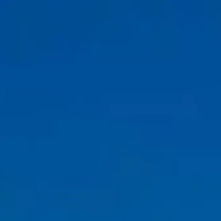
Návštěvní doba
10:00 AM
–
11:30 PM
|
Neděle, Srpen 9, 2026
Quai de la Bourdonnais, 75007 Paris, France
Návštěvní hodiny
Co vidět
Historie
Užitečné informace
FAQ
Čeština
CS
Vstupenky