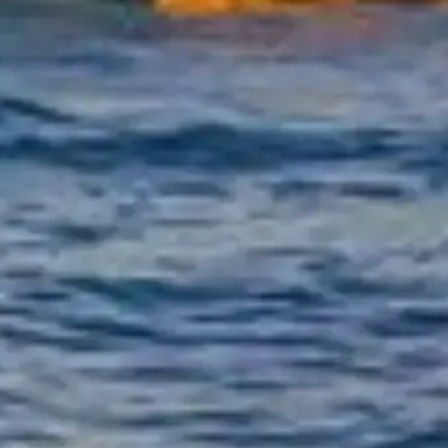
Vytěžte z návštěvy maximum
©
2026
Tento web je nezávislý a není spojen s žádnou konkrétní
společností provozující plavby.
Tento web seinecruises.paris je nezávislá informační platforma
věnovaná Plavby po Seině.
Každá registrovaná značka nebo ochranná známka je majetkem
svého vlastníka. Pro dotazy týkající se vstupenek kontaktujte přímo
poskytovatele vstupenek.
Kontaktujte nás
Rychlé odkazy
Vyberte si vstupenky
Návštěvní doba
Co vidět
FAQ
Právní
Právní informace
O nás
Ochrana osobních údajů
Zásady používání cookies
Mapa stránek