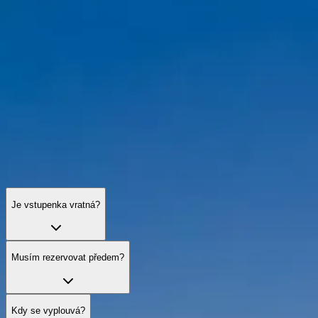
Často kladené otázky k plavbám po Seině
Najděte odpovědi na dotazy o vstupenkách, typech plaveb,
přístupnosti a tipech, jak si užít Paříž z vody.
Je vstupenka vratná?
Musím rezervovat předem?
Kdy se vyplouvá?