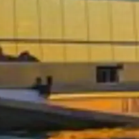
Přeskočte frontu se svými vstupenkami
Objevte naše nejlepší možnosti vstupenek, navržené pro pohodlnou
návštěvu s prioritním vstupem a odborným vedením.
Rezervovat vstupenky
Plavby po Seině