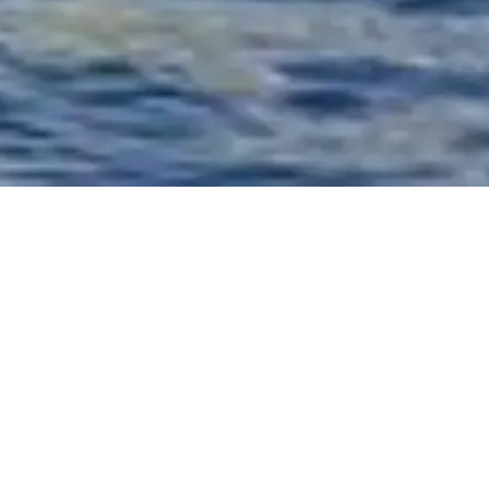
Vytvořeno s ❤️ pro cestovatele a milovníky historie po celém světě
někým, jako jsou oni.
Váš osobní průvodce pro Plavby po Seině. Zeptejte se na
vstupenky, otevírací dobu a další!
💬