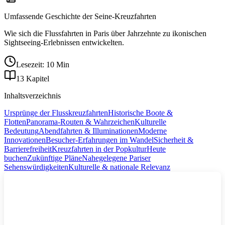
Umfassende Geschichte der Seine-Kreuzfahrten
Wie sich die Flussfahrten in Paris über Jahrzehnte zu ikonischen
Sightseeing-Erlebnissen entwickelten.
Lesezeit: 10 Min
13 Kapitel
Inhaltsverzeichnis
Ursprünge der Flusskreuzfahrten
Historische Boote &
Flotten
Panorama-Routen & Wahrzeichen
Kulturelle
Bedeutung
Abendfahrten & Illuminationen
Moderne
Innovationen
Besucher-Erfahrungen im Wandel
Sicherheit &
Barrierefreiheit
Kreuzfahrten in der Popkultur
Heute
buchen
Zukünftige Pläne
Nahegelegene Pariser
Sehenswürdigkeiten
Kulturelle & nationale Relevanz