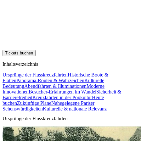
Tickets buchen
Inhaltsverzeichnis
Ursprünge der Flusskreuzfahrten
Historische Boote &
Flotten
Panorama-Routen & Wahrzeichen
Kulturelle
Bedeutung
Abendfahrten & Illuminationen
Moderne
Innovationen
Besucher-Erfahrungen im Wandel
Sicherheit &
Barrierefreiheit
Kreuzfahrten in der Popkultur
Heute
buchen
Zukünftige Pläne
Nahegelegene Pariser
Sehenswürdigkeiten
Kulturelle & nationale Relevanz
Ursprünge der Flusskreuzfahrten