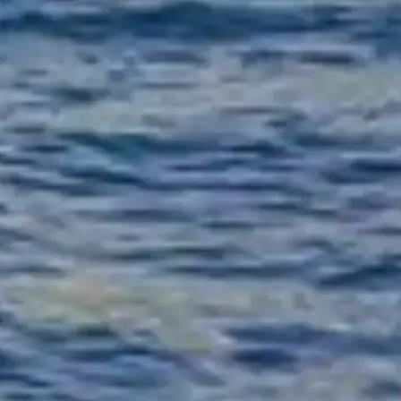
ñía específica de cruceros.
dependiente dedicada a Cruceros por el río Sena.
itular. Para consultas relativas a entradas, dirígete a los proveedores o
 por alguien como ellos.
radas, horarios de visita y más!