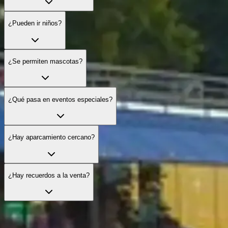
¿Pueden ir niños?
¿Se permiten mascotas?
¿Qué pasa en eventos especiales?
¿Hay aparcamiento cercano?
¿Hay recuerdos a la venta?