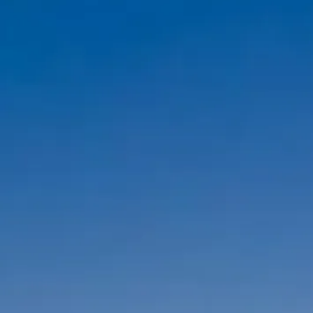
os para disfrutar París desde el río.