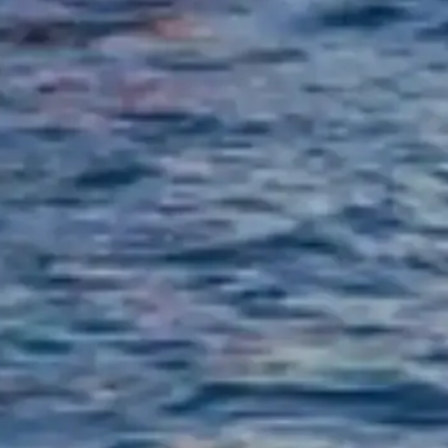
©
2026
Este sitio es independiente y no está afiliado a ninguna compa
Este sitio web seinecruises.paris es una plataforma de información in
Cada marca registrada o marca comercial es propiedad de su respectivo t
Enlaces rápidos
Elige tus entradas
Horario de visita
Qué ver
Preguntas frecuentes
Legal
Aviso legal
Sobre nosotros
Política de privacidad
Política de cookies
Mapa del sitio
Hecho con ❤️ para viajeros y amantes de la historia de todo el mundo
Tu guía personal para Cruceros por el río Sena. ¡Pregúntame sobre ent
💬