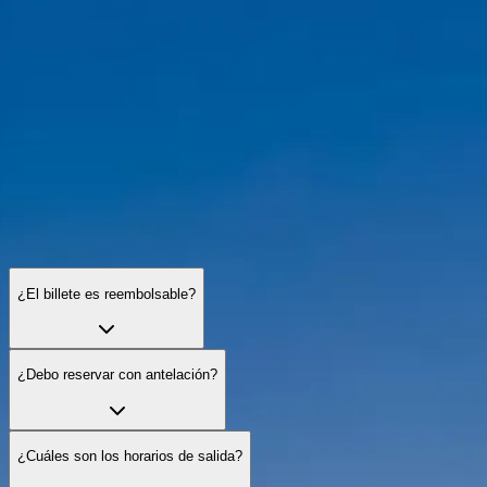
Preguntas frecuentes sobre los cruceros por el Sena
Resuelve dudas sobre entradas, tipos de crucero, accesibilidad y consej
¿El billete es reembolsable?
¿Debo reservar con antelación?
¿Cuáles son los horarios de salida?