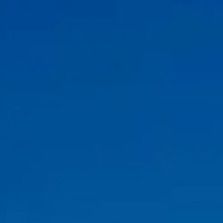
Horario de visita
10:00 AM
–
11:30 PM
|
Viernes, Agosto 7, 2026
Quai de la Bourdonnais, 75007 Paris, France
Horario de visita
Qué ver
Historia
Información útil
Preguntas frecuentes
Español
ES
Entradas