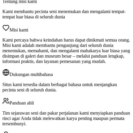
Tentang misi kami
Kami membantu pecinta seni menemukan dan mengalami tempat-
tempat luar biasa di seluruh dunia
Misi kami
Kami percaya bahwa keindahan harus dapat dinikmati semua orang.
Misi kami adalah membantu pengunjung dari seluruh dunia
menemukan, memahami, dan mengalami mahakarya luar biasa yang
disimpan di galeri dan museum besar – melalui panduan lengkap,
informasi praktis, dan layanan pemesanan yang mudah.
Dukungan multibahasa
Situs kami tersedia dalam berbagai bahasa untuk menjangkau
pecinta seni di seluruh dunia.
Panduan ahli
Tim sejarawan seni dan pakar perjalanan kami menyiapkan panduan
rinci agar Anda tidak melewatkan karya penting maupun permata
tersembunyi.