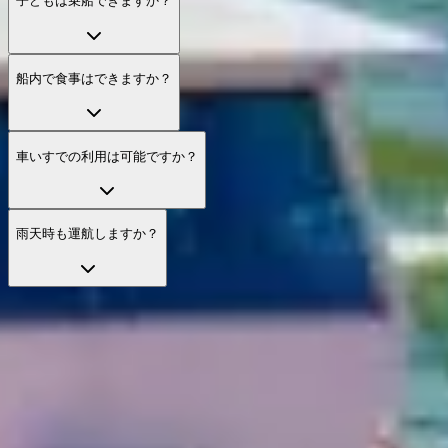
子どもは乗船できますか？
船内で食事はできますか？
車いすでの利用は可能ですか？
雨天時も運航しますか？
セーヌ川クルーズを予約
水上からパリを体験し、名所をこれまでにない角度で楽しみ
ましょう。
オンライン予約なら出発時刻の確保とスムーズな乗船が可能
です。