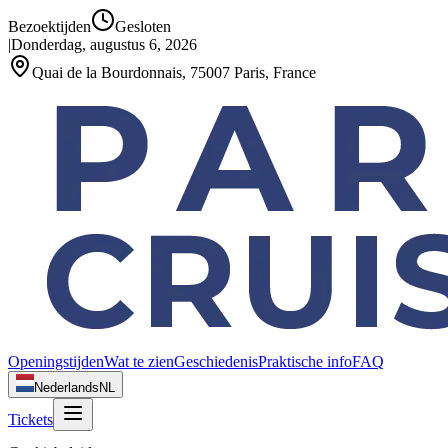
Bezoektijden
Gesloten
|
Donderdag, augustus 6, 2026
Quai de la Bourdonnais, 75007 Paris, France
Openingstijden
Wat te zien
Geschiedenis
Praktische info
FAQ
Nederlands
NL
Tickets