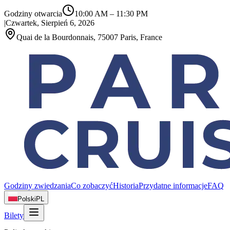
Godziny otwarcia
10:00 AM
–
11:30 PM
|
Czwartek, Sierpień 6, 2026
Quai de la Bourdonnais, 75007 Paris, France
Godziny zwiedzania
Co zobaczyć
Historia
Przydatne informacje
FAQ
Polski
PL
Bilety