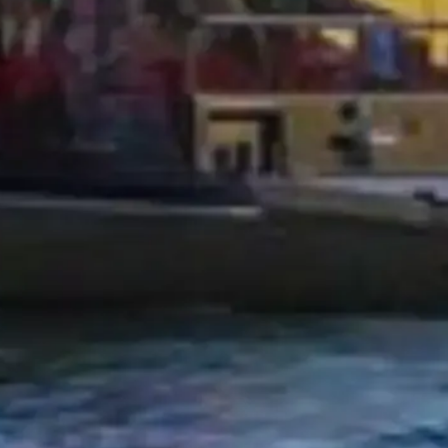
Slipp köerna med dina biljetter
Upptäck våra bästa biljettalternativ, utformade för att ge dig prioriter
Boka biljetter
Seinekryssningar
Få ut det mesta av ditt besök