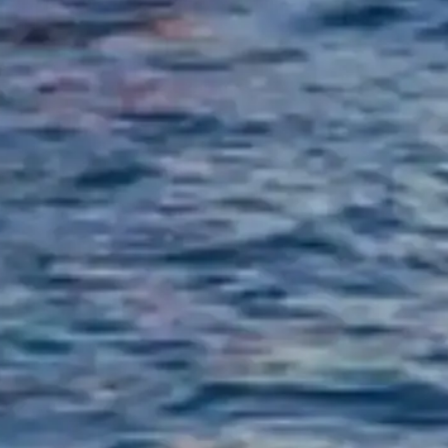
©
2026
Denna webbplats är fristående och inte kopplad till något speci
Webbplatsen seinecruises.paris är en oberoende informationsplattform 
Varje registrerat varumärke tillhör respektive ägare. För frågor om bilje
Snabblänkar
Välj dina biljetter
Besökstider
Sevärdheter
FAQ
Juridik
Juridisk information
Om oss
Integritetspolicy
Cookiepolicy
Webbplatskarta
Skapad med ❤️ för resenärer och historieälskare över hela världen, a
Din personliga guide till Seinekryssningar. Fråga mig om biljetter, öp
💬