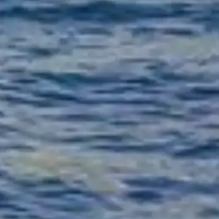
fikt rederi.
tillägnad Seinekryssningar.
tter, vänligen kontakta biljettleverantörerna.
Kontakta oss
v någon som liknar dem.
pettider och mer!