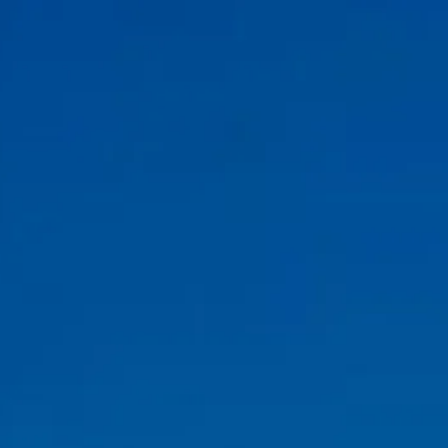
Besökstider
Stängt
|
Fredag, Augusti 7, 2026
Quai de la Bourdonnais, 75007 Paris, France
Öppettider
Sevärdheter
Historia
Praktisk information
FAQ
Svenska
SV
Biljetter