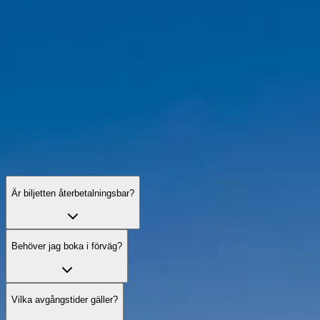
Vanliga frågor om Seinekryssningar
Svar om biljetter, kryssningstyper, tillgänglighet och tips för att njuta 
Är biljetten återbetalningsbar?
Behöver jag boka i förväg?
Vilka avgångstider gäller?