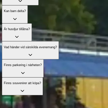
Kan barn delta?
Är husdjur tillåtna?
Vad händer vid särskilda evenemang?
Finns parkering i närheten?
Finns souvenirer att köpa?