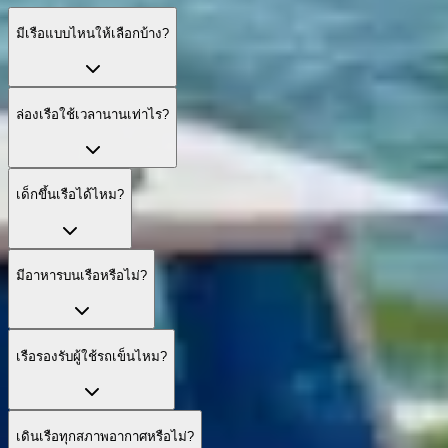
มีเรือแบบไหนให้เลือกบ้าง?
ล่องเรือใช้เวลานานเท่าไร?
เด็กขึ้นเรือได้ไหม?
มีอาหารบนเรือหรือไม่?
เรือรองรับผู้ใช้รถเข็นไหม?
เดินเรือทุกสภาพอากาศหรือไม่?