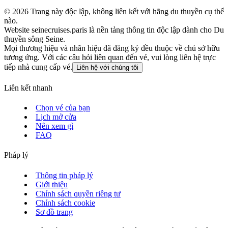
©
2026
Trang này độc lập, không liên kết với hãng du thuyền cụ thể
nào.
Website seinecruises.paris là nền tảng thông tin độc lập dành cho Du
thuyền sông Seine.
Mọi thương hiệu và nhãn hiệu đã đăng ký đều thuộc về chủ sở hữu
tương ứng. Với các câu hỏi liên quan đến vé, vui lòng liên hệ trực
tiếp nhà cung cấp vé.
Liên hệ với chúng tôi
Liên kết nhanh
Chọn vé của bạn
Lịch mở cửa
Nên xem gì
FAQ
Pháp lý
Thông tin pháp lý
Giới thiệu
Chính sách quyền riêng tư
Chính sách cookie
Sơ đồ trang