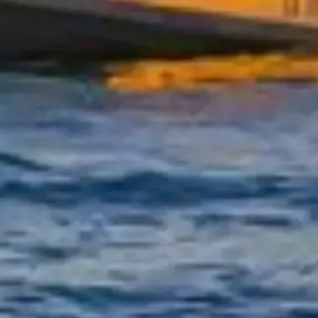
预订门票
塞纳河游船
充分提升您的参观体验
©
2026
本网站为独立信息站点，与任何特定游船公司无关
联。
本网站 seinecruises.paris 是一个独立的信息平台，专注于 塞纳
河游船。
所有注册商标均归其各自所有者所有。有关门票的咨询，请直
接联系票务供应商。
联系我们
快速链接
选择门票
开放时间
看什么
常见问题
法律