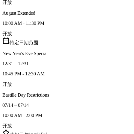
开放
August Extended
10:00 AM - 11:30 PM
开放
特定日期范围
New Year's Eve Special
12/31 – 12/31
10:45 PM - 12:30 AM
开放
Bastille Day Restrictions
07/14 – 07/14
10:00 AM - 2:00 PM
开放