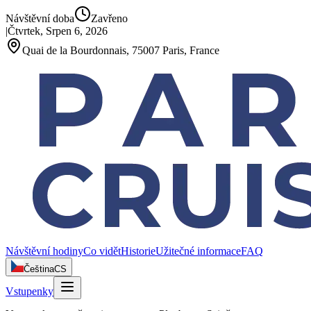
Návštěvní doba
Zavřeno
|
Čtvrtek, Srpen 6, 2026
Quai de la Bourdonnais, 75007 Paris, France
Návštěvní hodiny
Co vidět
Historie
Užitečné informace
FAQ
Čeština
CS
Vstupenky